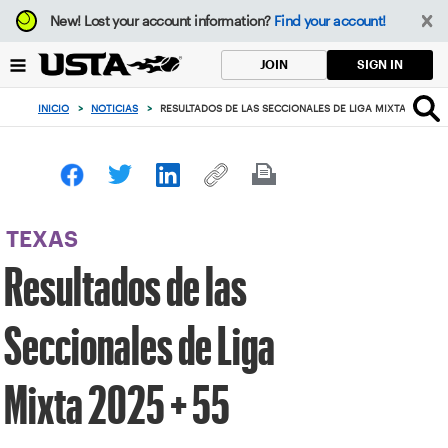
Enfoque
New!
Lost your account information?
Find your account!
desde
el
SIGN IN
JOIN
botón
de
INICIO
>
NOTICIAS
>
RESULTADOS DE LAS SECCIONALES DE LIGA MIXTA 2025 + 
volver
al
principio
TEXAS
Resultados de las
Seccionales de Liga
Mixta 2025 + 55