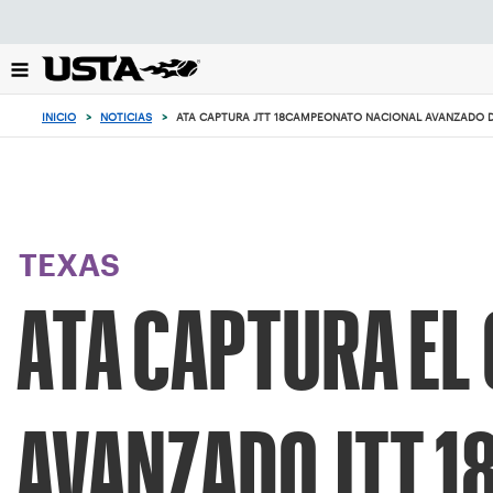
Enfoque
desde
el
botón
de
INICIO
>
NOTICIAS
>
ATA CAPTURA JTT 18CAMPEONATO NACIONAL AVANZADO D
volver
al
principio
TEXAS
ATA CAPTURA EL
AVANZADO JTT 1