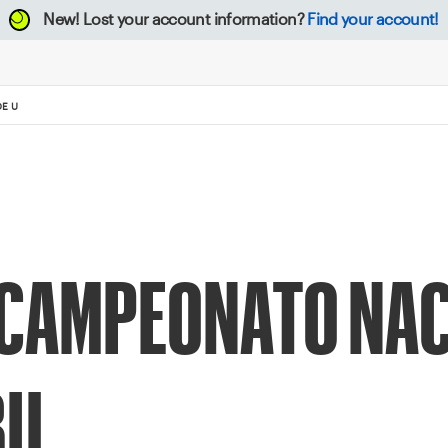
New!
Lost your account information?
Find your account!
E U
 CAMPEONATO NA
8U