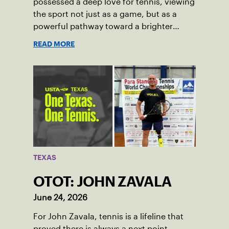
possessed a deep love for tennis, viewing
the sport not just as a game, but as a
powerful pathway toward a brighter
future.
READ MORE
TEXAS
OTOT: JOHN ZAVALA
June 24, 2026
For John Zavala, tennis is a lifeline that
proved there is always a next point.