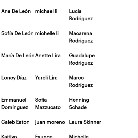
Ana De León
michael li
Lucia
Rodriguez
Sofía De León
michelle li
Macarena
Rodriguez
María De León
Anette Lira
Guadalupe
Rodriguez
Loney Díaz
Yareli Lira
Marco
Rodríguez
Emmanuel
Sofia
Henning
Dominguez
Mazzucato
Schade
Caleb Eaton
juan moreno
Laura Skinner
Kaitlyn
Esunge
Michelle