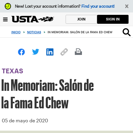
Enfoque
New!
Lost your account information?
Find your account!
desde
el
SIGN IN
JOIN
botón
de
INICIO
>
NOTICIAS
>
IN MEMORIAM: SALÓN DE LA FAMA ED CHEW
volver
al
principio
TEXAS
In Memoriam: Salón de
la Fama Ed Chew
05 de mayo de 2020