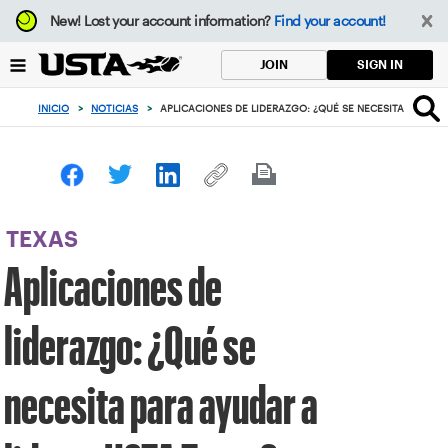
Enfoque
New!
Lost your account information?
Find your account!
desde
el
SIGN IN
JOIN
botón
de
INICIO
>
NOTICIAS
>
APLICACIONES DE LIDERAZGO: ¿QUÉ SE NECESITA PARA A
volver
al
principio
TEXAS
Aplicaciones de
liderazgo: ¿Qué se
necesita para ayudar a