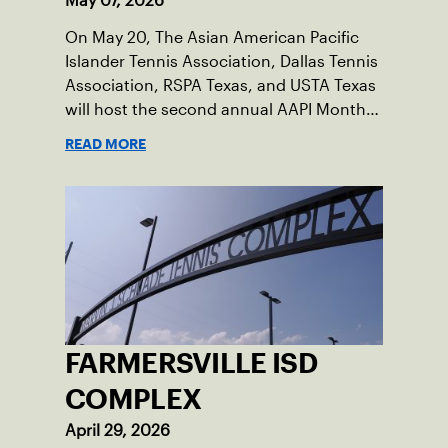
May 07, 2026
On May 20, The Asian American Pacific
Islander Tennis Association, Dallas Tennis
Association, RSPA Texas, and USTA Texas
will host the second annual AAPI Month
Celebration of Culture and Tennis event
READ MORE
at the Styslinger/Altec Tennis Complex at
SMU.
FARMERSVILLE ISD
COMPLEX
April 29, 2026