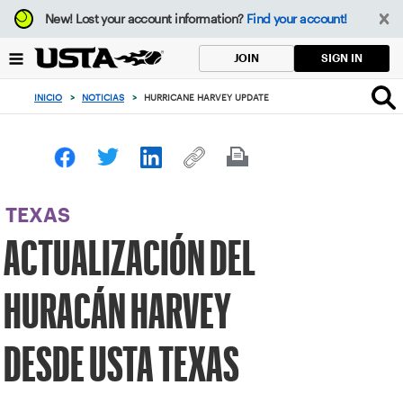
Enfoque
New!
Lost your account information?
Find your account!
desde
el
SIGN IN
JOIN
botón
de
INICIO
>
NOTICIAS
>
HURRICANE HARVEY UPDATE
volver
al
principio
TEXAS
ACTUALIZACIÓN DEL
HURACÁN HARVEY
DESDE USTA TEXAS