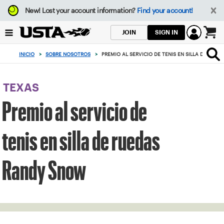
Enfoque
New!
Lost your account information?
Find your account!
desde
el
SIGN IN
JOIN
botón
0
de
artículos
INICIO
>
SOBRE NOSOTROS
>
PREMIO AL SERVICIO DE TENIS EN SILLA DE RUE
volver
en
al
el
principio
carrito
TEXAS
Premio al servicio de
tenis en silla de ruedas
Randy Snow