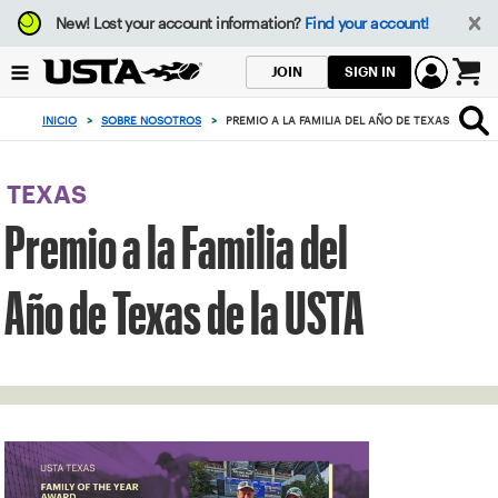
Enfoque
New!
Lost your account information?
Find your account!
desde
el
SIGN IN
JOIN
botón
0
de
artículos
INICIO
>
SOBRE NOSOTROS
>
PREMIO A LA FAMILIA DEL AÑO DE TEXAS DE LA U
volver
en
al
el
principio
carrito
TEXAS
Premio a la Familia del
Año de Texas de la USTA