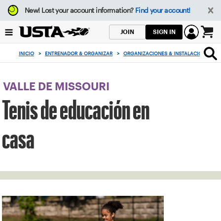
Enfoque
New!
Lost your account information?
Find your account!
desde
el
SIGN IN
JOIN
botón
0
de
artículos
INICIO
>
ENTRENADOR & ORGANIZAR
>
ORGANIZACIONES & INSTALACIONES
>
volver
en
al
el
principio
carrito
VALLE DE MISSOURI
Tenis de educación en
casa