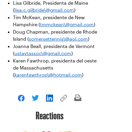
Lisa Gilbride, Presidenta de Maine
(
lisa.c.gilbride\@gmail.com
)
Tim McKean, presidente de New
Hampshire (
tmmckean\@gmail.com
)
Doug Chapman, presidente de Rhode
Island (
somersettennis\@aol.com
)
Joanna Beall, presidenta de Vermont
(
ustavtassoc\@gmail.com
)
Karen Fawthrop, presidenta del oeste
de Massachusetts
(
karenfawthrop\@hotmail.com
)
Reactions