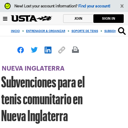
Enfoque
New!
Lost your account information?
Find your account!
desde
el
SIGN IN
JOIN
botón
de
INICIO
>
ENTRENADOR & ORGANIZAR
>
SOPORTE DE TENIS
>
SUBSIDIOS Y AS
volver
al
principio
NUEVA INGLATERRA
Subvenciones para el
tenis comunitario en
Nueva Inglaterra