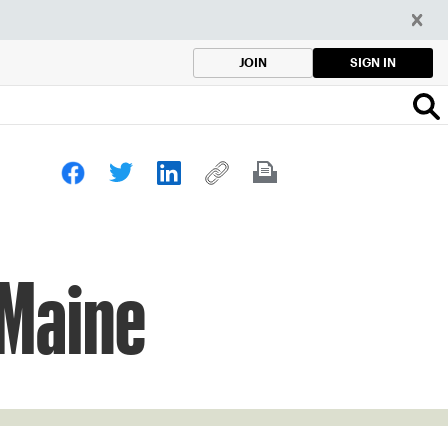
SIGN IN
JOIN
 Maine