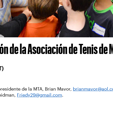
n de la Asociación de Tenis de 
T)
 presidente de la MTA, Brian Mavor,
brianmavor@aol.
eidman,
Friedy29@gmail.com
.