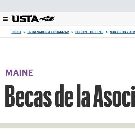
Enfoque
desde
el
botón
de
INICIO
>
ENTRENADOR & ORGANIZAR
>
SOPORTE DE TENIS
>
SUBSIDIOS Y AS
volver
al
principio
MAINE
Becas de la Asoc