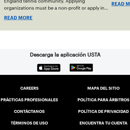
England tennis community. Applying
READ 
organizations must be a non-profit or apply in
partnership with a nonprofit to be considered.
READ MORE
Apply for a USTA New England grant today.
Descarga la aplicación USTA
CAREERS
MAPA DEL SITIO
PRÁCTICAS PROFESIONALES
POLÍTICA PARA ÁRBITROS
CONTÁCTANOS
POLÍTICA DE PRIVACIDAD
TÉRMINOS DE USO
ENCUENTRA TU CUENTA