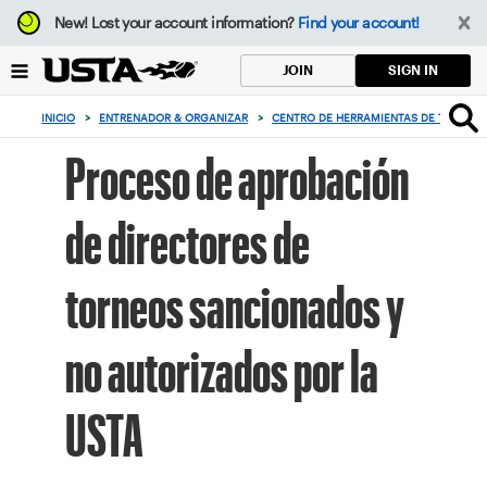
Enfoque
New!
Lost your account information?
Find your account!
desde
el
SIGN IN
JOIN
botón
de
INICIO
>
ENTRENADOR & ORGANIZAR
>
CENTRO DE HERRAMIENTAS DE TENIS
>
volver
al
Proceso de aprobación
principio
de directores de
torneos sancionados y
no autorizados por la
USTA