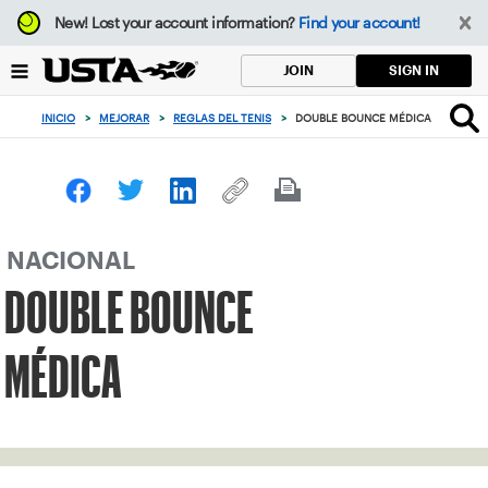
Enfoque
New!
Lost your account information?
Find your account!
desde
el
SIGN IN
JOIN
botón
de
INICIO
>
MEJORAR
>
REGLAS DEL TENIS
>
DOUBLE BOUNCE MÉDICA
volver
al
principio
NACIONAL
DOUBLE BOUNCE
MÉDICA