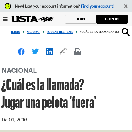
Enfoque
New!
Lost your account information?
Find your account!
desde
el
SIGN IN
JOIN
botón
de
INICIO
>
MEJORAR
>
REGLAS DEL TENIS
>
¿CUÁL ES LA LLAMADA? JUGAR UNA 
volver
al
principio
NACIONAL
¿Cuál es la llamada?
Jugar una pelota 'fuera'
De 01, 2016