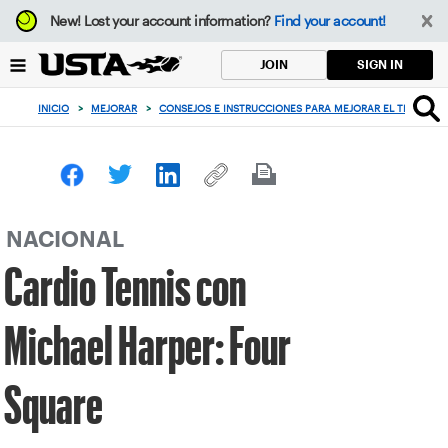
Enfoque
New!
Lost your account information?
Find your account!
desde
el
SIGN IN
JOIN
botón
de
INICIO
>
MEJORAR
>
CONSEJOS E INSTRUCCIONES PARA MEJORAR EL TENIS
>
volver
al
principio
NACIONAL
Cardio Tennis con
Michael Harper: Four
Square