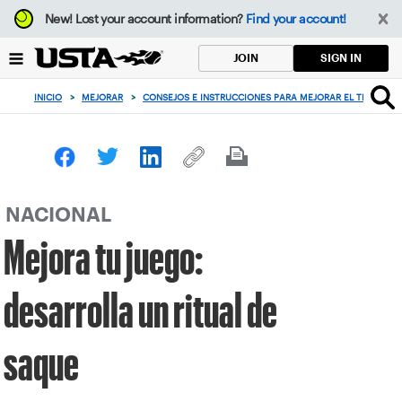
Enfoque
New!
Lost your account information?
Find your account!
desde
el
SIGN IN
JOIN
botón
de
INICIO
>
MEJORAR
>
CONSEJOS E INSTRUCCIONES PARA MEJORAR EL TENIS
>
volver
al
principio
NACIONAL
Mejora tu juego:
desarrolla un ritual de
saque