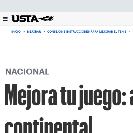
Enfoque
desde
el
botón
de
INICIO
>
MEJORAR
>
CONSEJOS E INSTRUCCIONES PARA MEJORAR EL TENIS
>
volver
al
principio
NACIONAL
Mejora tu juego:
continental