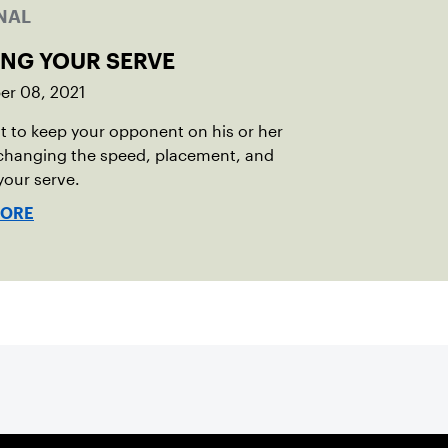
NAL
ING YOUR SERVE
r 08, 2021
 to keep your opponent on his or her
 changing the speed, placement, and
your serve.
MORE