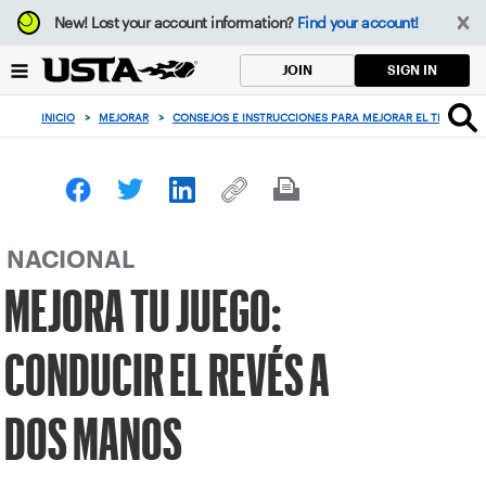
Enfoque
New!
Lost your account information?
Find your account!
desde
el
SIGN IN
JOIN
botón
de
INICIO
>
MEJORAR
>
CONSEJOS E INSTRUCCIONES PARA MEJORAR EL TENIS
>
volver
al
principio
NACIONAL
MEJORA TU JUEGO:
CONDUCIR EL REVÉS A
DOS MANOS