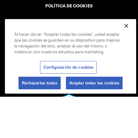
POLÍTICA DE COOKIES
Al hacer clic en “Aceptar todas las cookies”, usted acepta
que las cookies se guarden en su dispositivo para mejorar
USTA APPS
la navegación del sitio, analizar el uso del mismo, y
colaborar con nuestros estudios para marketing.
Configuración de cookies
Rechazarlas todas
Aceptar todas las cookies
© 2026 USTA ALL RIGHTS RESERVED