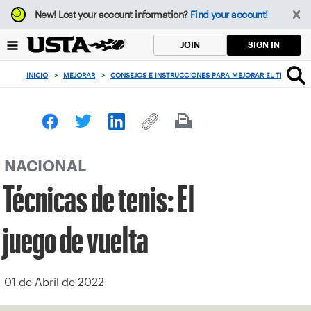
Enfoque
New!
Lost your account information?
Find your account!
desde
el
SIGN IN
JOIN
botón
de
INICIO
>
MEJORAR
>
CONSEJOS E INSTRUCCIONES PARA MEJORAR EL TENIS
>
volver
al
principio
NACIONAL
Técnicas de tenis: El
juego de vuelta
01 de Abril de 2022