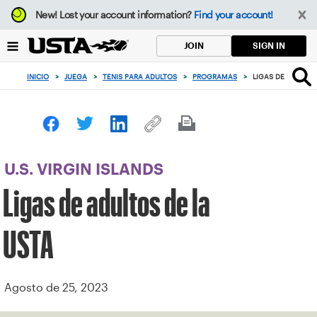
Enfoque
New!
Lost your account information?
Find your account!
desde
el
SIGN IN
JOIN
botón
de
INICIO
>
JUEGA
>
TENIS PARA ADULTOS
>
PROGRAMAS
>
LIGAS DE ADULTOS
volver
al
principio
U.S. VIRGIN ISLANDS
Ligas de adultos de la
USTA
Agosto de 25, 2023