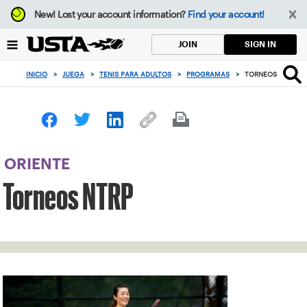
Enfoque
New!
Lost your account information?
Find your account!
desde
el
SIGN IN
JOIN
botón
de
INICIO
>
JUEGA
>
TENIS PARA ADULTOS
>
PROGRAMAS
>
TORNEOS NTRP
volver
al
principio
ORIENTE
Torneos NTRP