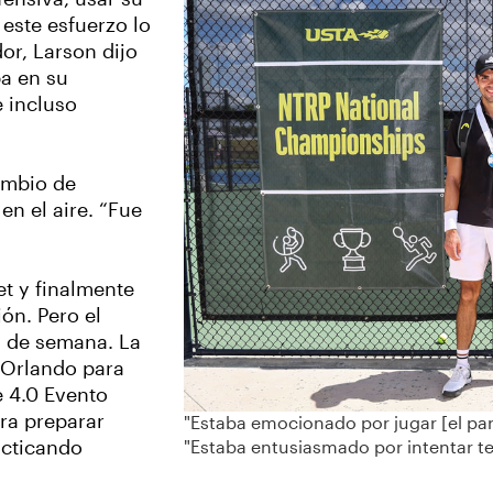
este esfuerzo lo
or, Larson dijo
ba en su
e incluso
ambio de
en el aire. “Fue
set y finalmente
ón. Pero el
n de semana. La
a Orlando para
e 4.0 Evento
ara preparar
"Estaba emocionado por jugar [el parti
acticando
"Estaba entusiasmado por intentar te