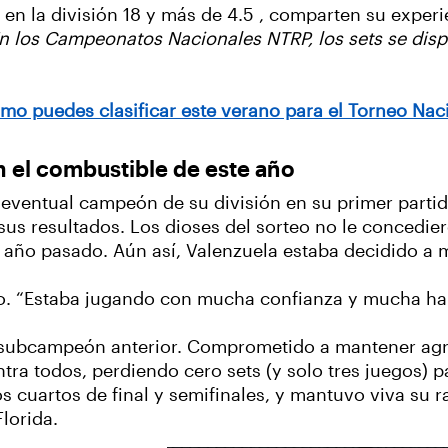
r en la división 18 y más de 4.5 , comparten su exper
En los Campeonatos Nacionales NTRP, los sets se dis
ómo puedes clasificar este verano para el Torneo Na
n el combustible de este año
 eventual campeón de su división en su primer partid
us resultados. Los dioses del sorteo no le concedie
l año pasado. Aún así, Valenzuela estaba decidido a m
dijo. “Estaba jugando con mucha confianza y mucha h
l subcampeón anterior. Comprometido a mantener agre
tra todos, perdiendo cero sets (y solo tres juegos) p
 cuartos de final y semifinales, y mantuvo viva su ra
lorida.