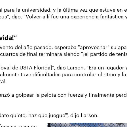
al para la universidad, y la última vez que estuve e
”, dijo. “Volver allí fue una experiencia fantástica
 vida!”
evento del año pasado: esperaba "aprovechar" su apar
artos de final terminara siendo "¡el partido de tenis 
val de USTA Florida]”, dijo Larson. “Era un jugado
lmente tuve dificultades para controlar el ritmo y l
ra!
zó a golpear la pelota con fuerza y finalmente perdió
date quieto, haz que juegue'", dijo Larson.
fensiva, usar su