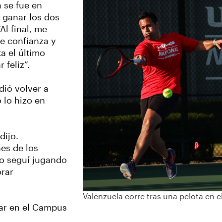
 se fue en
 ganar los dos
Al final, me
de confianza y
a el último
 feliz”.
dió volver a
 lo hizo en
dijo.
nes de los
ro seguí jugando
rar
Valenzuela corre tras una pelota en
gar en el Campus