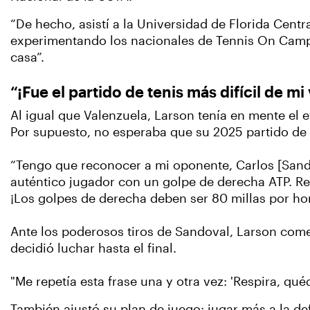
“De hecho, asistí a la Universidad de Florida Centr
experimentando los nacionales de Tennis On Campus
casa”.
“¡Fue el partido de tenis más difícil de mi
Al igual que Valenzuela, Larson tenía en mente el 
Por supuesto, no esperaba que su 2025 partido de cu
“Tengo que reconocer a mi oponente, Carlos [Sando
auténtico jugador con un golpe de derecha ATP. Rea
¡Los golpes de derecha deben ser 80 millas por ho
Ante los poderosos tiros de Sandoval, Larson comen
decidió luchar hasta el final.
"Me repetía esta frase una y otra vez: 'Respira, qué
También ajustó su plan de juego: jugar más a la de