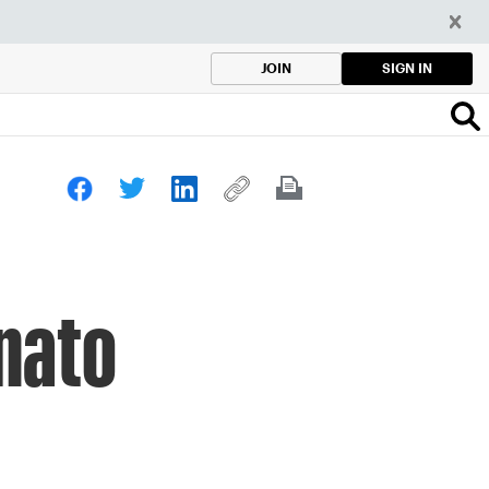
SIGN IN
JOIN
onato