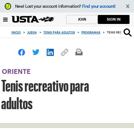
Enfoque
New!
Lost your account information?
Find your account!
desde
el
SIGN IN
JOIN
botón
de
INICIO
>
JUEGA
>
TENIS PARA ADULTOS
>
PROGRAMAS
>
TENIS RECREATIV
volver
al
principio
ORIENTE
Tenis recreativo para
adultos