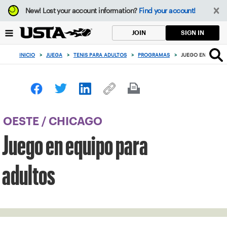
Enfoque
New!
Lost your account information?
Find your account!
desde
el
SIGN IN
JOIN
botón
de
INICIO
>
JUEGA
>
TENIS PARA ADULTOS
>
PROGRAMAS
>
JUEGO EN EQUIPO
volver
al
principio
OESTE
/
CHICAGO
Juego en equipo para
adultos