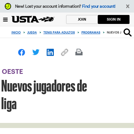
Enfoque
New!
Lost your account information?
Find your account!
desde
el
SIGN IN
JOIN
botón
de
INICIO
>
JUEGA
>
TENIS PARA ADULTOS
>
PROGRAMAS
>
NUEVOS JUGADORE
volver
al
principio
OESTE
Nuevos jugadores de
liga