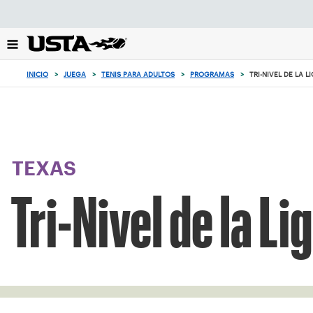
Enfoque
desde
el
botón
de
INICIO
>
JUEGA
>
TENIS PARA ADULTOS
>
PROGRAMAS
>
TRI-NIVEL DE LA L
volver
al
principio
TEXAS
Tri-Nivel de la Li