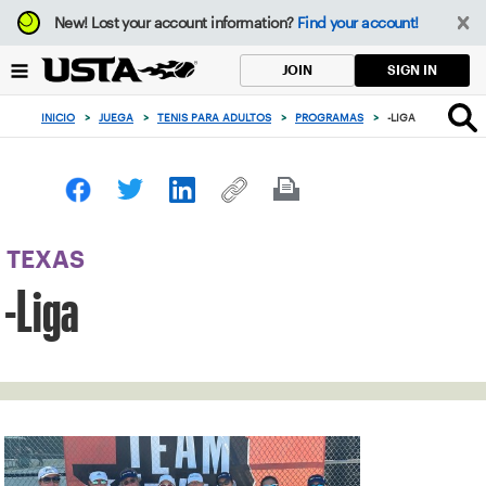
Enfoque
New!
Lost your account information?
Find your account!
desde
el
SIGN IN
JOIN
botón
de
INICIO
>
JUEGA
>
TENIS PARA ADULTOS
>
PROGRAMAS
>
-LIGA
volver
al
principio
TEXAS
-Liga