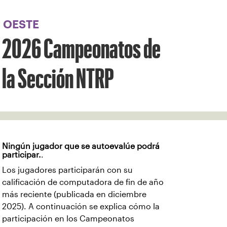
Enfoque
desde
OESTE
el
botón
2026 Campeonatos de
de
volver
al
la Sección NTRP
principio
Ningún jugador que se autoevalúe podrá
participar.
.
Los jugadores participarán con su
calificación de computadora de fin de año
más reciente (publicada en diciembre
2025). A continuación se explica cómo la
participación en los Campeonatos