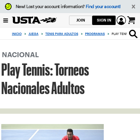
Enfoque
New!
Lost your account information?
Find your account!
desde
el
SIGN IN
JOIN
botón
0
de
artículos
INICIO
>
JUEGA
>
TENIS PARA ADULTOS
>
PROGRAMAS
>
PLAY TENNIS: TO
volver
en
al
el
principio
carrito
NACIONAL
Play Tennis: Torneos
Nacionales Adultos