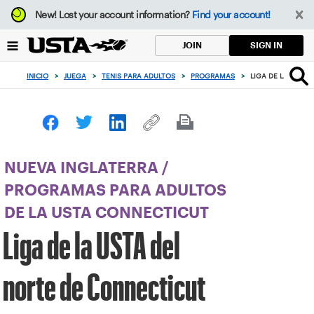
Enfoque
New!
Lost your account information?
Find your account!
desde
el
SIGN IN
JOIN
botón
de
INICIO
>
JUEGA
>
TENIS PARA ADULTOS
>
PROGRAMAS
>
LIGA DE LA USTA
volver
al
principio
NUEVA INGLATERRA
/
PROGRAMAS PARA ADULTOS
DE LA USTA CONNECTICUT
Liga de la USTA del
norte de Connecticut