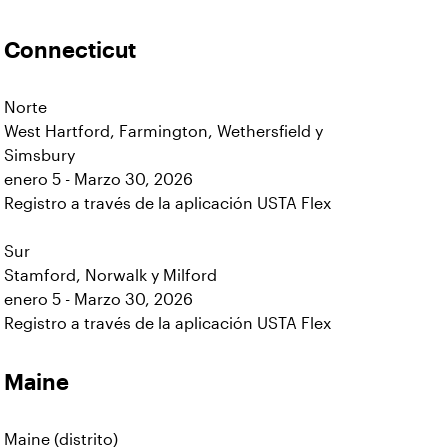
Connecticut
Norte
West Hartford, Farmington, Wethersfield y
Simsbury
enero 5 - Marzo 30, 2026
Registro a través de la aplicación USTA Flex
Sur
Stamford, Norwalk y Milford
enero 5 - Marzo 30, 2026
Registro a través de la aplicación USTA Flex
Maine
Maine (distrito)