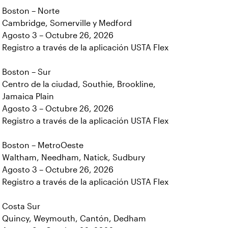
Boston – Norte
Cambridge, Somerville y Medford
Agosto 3 – Octubre 26, 2026
Registro a través de la aplicación USTA Flex
Boston – Sur
Centro de la ciudad, Southie, Brookline,
Jamaica Plain
Agosto 3 – Octubre 26, 2026
Registro a través de la aplicación USTA Flex
Boston – MetroOeste
Waltham, Needham, Natick, Sudbury
Agosto 3 – Octubre 26, 2026
Registro a través de la aplicación USTA Flex
Costa Sur
Quincy, Weymouth, Cantón, Dedham