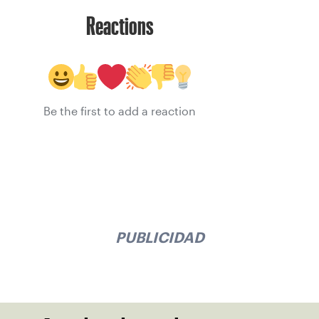
Reactions
Be the first to add a reaction
PUBLICIDAD