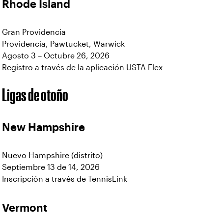
Rhode Island
Gran Providencia
Providencia, Pawtucket, Warwick
Agosto 3 – Octubre 26, 2026
Registro a través de la aplicación USTA Flex
Ligas de otoño
New Hampshire
Nuevo Hampshire (distrito)
Septiembre 13 de 14, 2026
Inscripción a través de TennisLink
Vermont