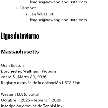
league@newengland.usta.com
Vermont
Jen Weiss, vt-
league@newengland.usta.com
Ligas de invierno
Massachusetts
Gran Boston
Dorchester, Waltham, Woburn
enero 5 - Marzo 30, 2026
Registro a través de la aplicación USTA Flex
Western MA (distrito)
Octubre 1, 2025 – febrero 1, 2026
Inscripción a través de TennisLink