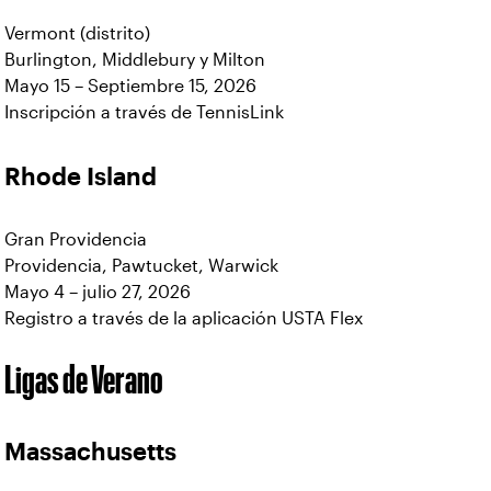
Vermont (distrito)
Burlington, Middlebury y Milton
Mayo 15 – Septiembre 15, 2026
Inscripción a través de TennisLink
Rhode Island
Gran Providencia
Providencia, Pawtucket, Warwick
Mayo 4 – julio 27, 2026
Registro a través de la aplicación USTA Flex
Ligas de Verano
Massachusetts