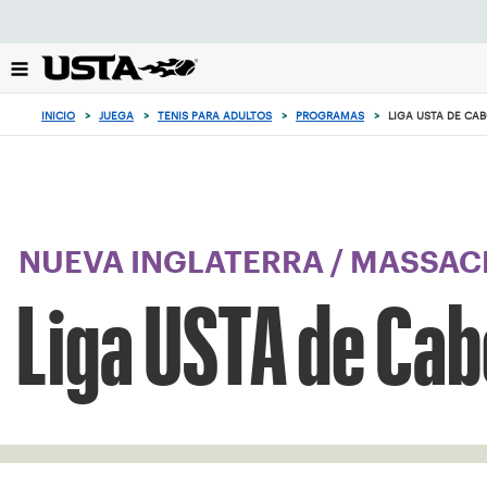
Enfoque
desde
el
botón
de
INICIO
>
JUEGA
>
TENIS PARA ADULTOS
>
PROGRAMAS
>
LIGA USTA DE CAB
volver
al
principio
NUEVA INGLATERRA
/
MASSACH
Liga USTA de Cabo