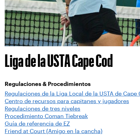
Liga de la USTA Cape Cod
Regulaciones & Procedimientos
Regulaciones de la Liga Local de la USTA de Cape
Centro de recursos para capitanes y jugadores
Regulaciones de tres niveles
Procedimiento Coman Tiebreak
Guía de referencia de EZ
Friend at Court (Amigo en la cancha)