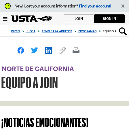
Enfoque
New!
Lost your account information?
Find your account!
desde
el
SIGN IN
JOIN
botón
de
INICIO
>
JUEGA
>
TENIS PARA ADULTOS
>
PROGRAMAS
>
EQUIPO A JOIN
volver
al
principio
NORTE DE CALIFORNIA
EQUIPO A JOIN
¡NOTICIAS EMOCIONANTES!