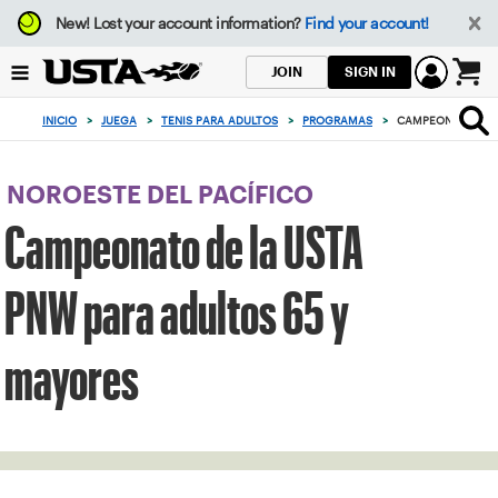
Enfoque
New!
Lost your account information?
Find your account!
desde
el
SIGN IN
JOIN
botón
0
de
artículos
INICIO
>
JUEGA
>
TENIS PARA ADULTOS
>
PROGRAMAS
>
CAMPEONATO DE L
volver
en
al
el
principio
carrito
NOROESTE DEL PACÍFICO
Campeonato de la USTA
PNW para adultos 65 y
mayores