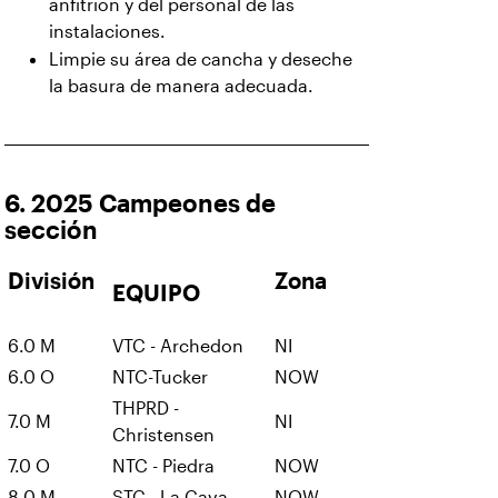
anfitrión y del personal de las
instalaciones.
Limpie su área de cancha y deseche
la basura de manera adecuada.
6. 2025 Campeones de
sección
División
Zona
EQUIPO
6.0 M
VTC - Archedon
NI
6.0 O
NTC-Tucker
NOW
THPRD -
7.0 M
NI
Christensen
7.0 O
NTC - Piedra
NOW
8.0 M
STC - La Cava
NOW