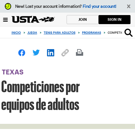
Enfoque
New!
Lost your account information?
Find your account!
desde
el
SIGN IN
JOIN
botón
de
INICIO
>
JUEGA
>
TENIS PARA ADULTOS
>
PROGRAMAS
>
COMPETICIONES P
volver
al
principio
TEXAS
Competiciones por
equipos de adultos