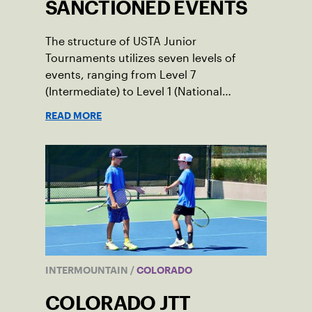
SANCTIONED EVENTS
The structure of USTA Junior
Tournaments utilizes seven levels of
events, ranging from Level 7
(Intermediate) to Level 1 (National
Championships) and a universal ranking
READ MORE
system that distributes points
consistently across the country.
INTERMOUNTAIN
/
COLORADO
COLORADO JTT