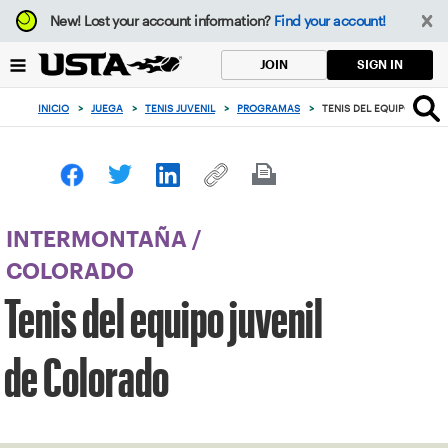
Enfoque
New!
Lost your account information?
Find your account!
desde
el
SIGN IN
JOIN
botón
de
INICIO
>
JUEGA
>
TENIS JUVENIL
>
PROGRAMAS
>
TENIS DEL EQUIPO JUVE
volver
al
principio
INTERMONTAÑA
/
COLORADO
Tenis del equipo juvenil
de Colorado