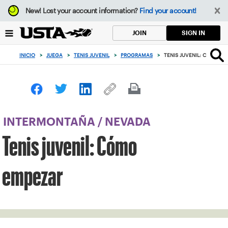
Enfoque
New!
Lost your account information?
Find your account!
desde
el
SIGN IN
JOIN
botón
de
INICIO
>
JUEGA
>
TENIS JUVENIL
>
PROGRAMAS
>
TENIS JUVENIL: CÓMO E
volver
al
principio
INTERMONTAÑA
/
NEVADA
Tenis juvenil: Cómo
empezar