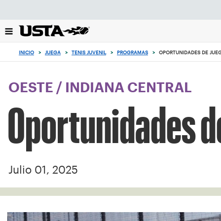
Enfoque
desde
el
botón
0
de
artículos
INICIO
>
JUEGA
>
TENIS JUVENIL
>
PROGRAMAS
>
OPORTUNIDADES DE JUE
volver
en
al
el
principio
carrito
OESTE
/
INDIANA CENTRAL
Oportunidades de
Julio 01, 2025