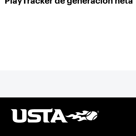
PlayTracker de generación neta