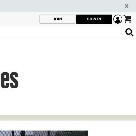
SIGN IN
JOIN
nes