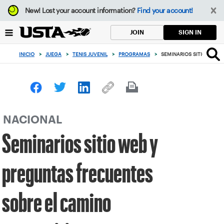
Enfoque
New!
Lost your account information?
Find your account!
desde
el
SIGN IN
JOIN
botón
de
INICIO
>
JUEGA
>
TENIS JUVENIL
>
PROGRAMAS
>
SEMINARIOS SITIO WEB 
volver
al
principio
NACIONAL
Seminarios sitio web y
preguntas frecuentes
sobre el camino