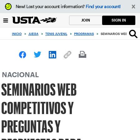
Enfoque
New!
Lost your account information?
Find your account!
desde
el
SIGN IN
JOIN
botón
de
INICIO
>
JUEGA
>
TENIS JUVENIL
>
PROGRAMAS
>
SEMINARIOS WEB COMPET
volver
al
principio
NACIONAL
SEMINARIOS WEB
COMPETITIVOS Y
PREGUNTAS Y