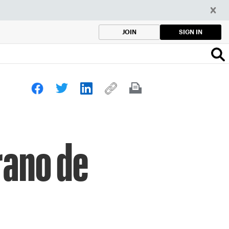
SIGN IN
JOIN
rano de