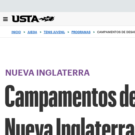
Enfoque
desde
el
botón
de
INICIO
>
JUEGA
>
TENIS JUVENIL
>
PROGRAMAS
>
CAMPAMENTOS DE DESAR
volver
al
principio
NUEVA INGLATERRA
Campamentos de 
Nueva Inglaterra