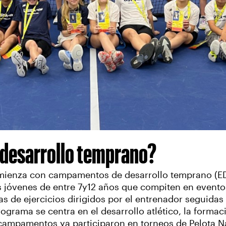
 desarrollo temprano?
enza con campamentos de desarrollo temprano (EDC
is jóvenes de entre 7y12 años que compiten en evento
 de ejercicios dirigidos por el entrenador seguidas
grama se centra en el desarrollo atlético, la formaci
 campamentos ya participaron en torneos de Pelota Na