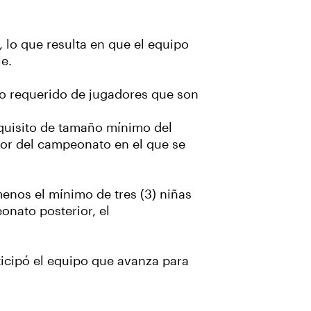
lo que resulta en que el equipo
e.
mo requerido de jugadores que son
equisito de tamaño mínimo del
dor del campeonato en el que se
enos el mínimo de tres (3) niñas
onato posterior, el
ticipó el equipo que avanza para