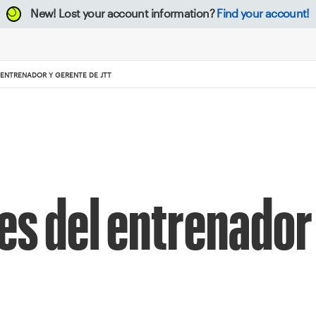
New!
Lost your account information?
Find your account!
 ENTRENADOR Y GERENTE DE JTT
s del entrenador