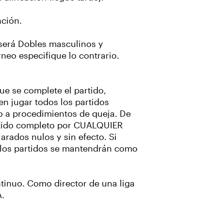
ación.
 será Dobles masculinos y
neo especifique lo contrario.
que se complete el partido,
en jugar todos los partidos
o a procedimientos de queja. De
artido completo por CUALQUIER
rados nulos y sin efecto. Si
 los partidos se mantendrán como
ntinuo. Como director de una liga
A.