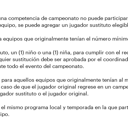
una competencia de campeonato no puede participar, 
quipo, se puede agregar un jugador sustituto elegibl
ara equipos que originalmente tenían el número míni
o, un (1) niño o una (1) niña, para cumplir con el r
uier sustitución debe ser aprobada por el coordina
nte todo el evento del campeonato.
 para aquellos equipos que originalmente tenían al m
n caso de que el jugador original regrese en un campe
gador sustituto o el jugador original.
n el mismo programa local y temporada en la que par
ipo.