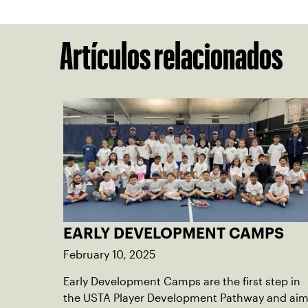
Artículos relacionados
EARLY DEVELOPMENT CAMPS
February 10, 2025
Early Development Camps are the first step in
the USTA Player Development Pathway and ai