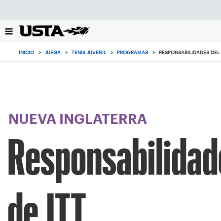
Enfoque
desde
el
botón
de
INICIO
>
JUEGA
>
TENIS JUVENIL
>
PROGRAMAS
>
RESPONSABILIDADES DEL
volver
al
principio
NUEVA INGLATERRA
Responsabilidade
de JTT