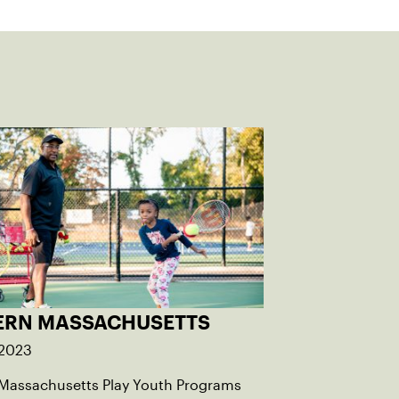
ERN MASSACHUSETTS
 2023
 Massachusetts Play Youth Programs