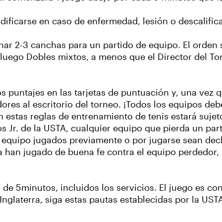
ificarse en caso de enfermedad, lesión o descalific
gnar 2-3 canchas para un partido de equipo. El orden
luego Dobles mixtos, a menos que el Director del Tor
los puntajes en las tarjetas de puntuación y, una vez 
ores al escritorio del torneo. ¡Todos los equipos deb
estas reglas de entrenamiento de tenis estará sujet
os Jr. de la USTA, cualquier equipo que pierda un p
 equipo jugados previamente o por jugarse sean decla
a han jugado de buena fe contra el equipo perdedor,
 de 5minutos, incluidos los servicios. El juego es co
 Inglaterra, siga estas pautas establecidas por la UST