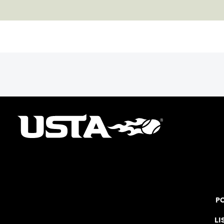
PO
LI