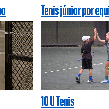
no
Tenis júnior por eq
10 U Tenis