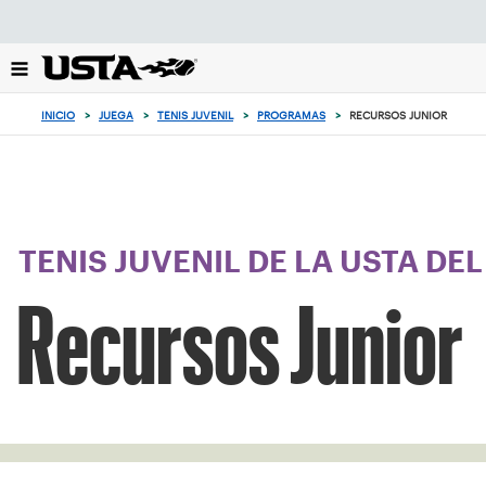
Enfoque
desde
el
botón
de
INICIO
>
JUEGA
>
TENIS JUVENIL
>
PROGRAMAS
>
RECURSOS JUNIOR
volver
al
principio
TENIS JUVENIL DE LA USTA DE
Recursos Junior