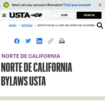
Enfoque
New!
Lost your account information?
Find your account!
desde
el
SIGN IN
JOIN
botón
de
INICIO
>
NOTICIAS
>
ESTATUTOS DE LA USTA DEL NORTE DE CALIFORNIA
volver
al
principio
NORTE DE CALIFORNIA
NORTE DE CALIFORNIA
BYLAWS USTA