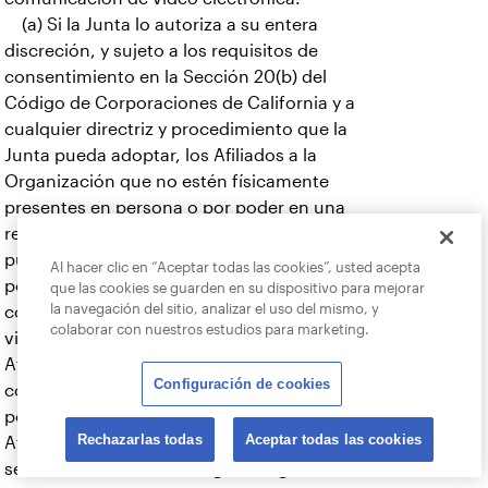
(a) Si la Junta lo autoriza a su entera
discreción, y sujeto a los requisitos de
consentimiento en la Sección 20(b) del
Código de Corporaciones de California y a
cualquier directriz y procedimiento que la
Junta pueda adoptar, los Afiliados a la
Organización que no estén físicamente
presentes en persona o por poder en una
reunión de los Afiliados a la Organización
pueden, mediante transmisión electrónica
Al hacer clic en “Aceptar todas las cookies”, usted acepta
por y hacia esta corporación o mediante
que las cookies se guarden en su dispositivo para mejorar
la navegación del sitio, analizar el uso del mismo, y
comunicación electrónica de pantalla de
colaborar con nuestros estudios para marketing.
video, participar en una reunión de los
Afiliados a la Organización, ser
Configuración de cookies
considerados presentes en persona o por
poder, y votar en una reunión de los
Rechazarlas todas
Aceptar todas las cookies
Afiliados a la Organización si esa reunión
se llevará a cabo en un lugar designado o