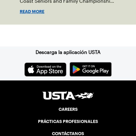
Coast Seniors and Family Championships
in May 2022. They share their thoughts
READ MORE
on playing tennis together, the
importance of diversity, and recognizing
Asian American and Pacific Islander
Suscríbase a nuestro boletín
Heritage Month.
Descarga la aplicación USTA
CAREERS
PRÁCTICAS PROFESIONALES
CONTÁCTANOS