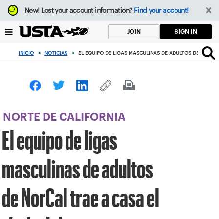
Enfoque
New!
Lost your account information?
Find your account!
desde
el
SIGN IN
JOIN
botón
de
INICIO
>
NOTICIAS
>
EL EQUIPO DE LIGAS MASCULINAS DE ADULTOS DE NORCA
volver
al
principio
NORTE DE CALIFORNIA
El equipo de ligas
masculinas de adultos
de NorCal trae a casa el