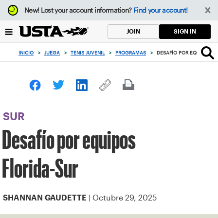
Enfoque
New!
Lost your account information?
Find your account!
desde
el
SIGN IN
JOIN
botón
de
INICIO
>
JUEGA
>
TENIS JUVENIL
>
PROGRAMAS
>
DESAFÍO POR EQUIPOS F
volver
al
principio
SUR
Desafío por equipos
Florida-Sur
| Octubre 29, 2025
SHANNAN GAUDETTE