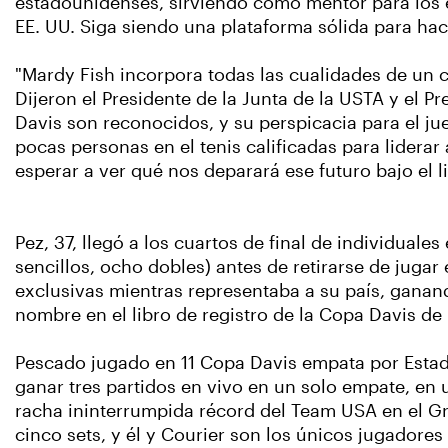
estadounidenses, sirviendo como mentor para los 
EE. UU. Siga siendo una plataforma sólida para hace
"Mardy Fish incorpora todas las cualidades de un ca
Dijeron el Presidente de la Junta de la USTA y el P
Davis son reconocidos, y su perspicacia para el j
pocas personas en el tenis calificadas para lidera
esperar a ver qué nos deparará ese futuro bajo el 
Pez, 37, llegó a los cuartos de final de individual
sencillos, ocho dobles) antes de retirarse de juga
exclusivas mientras representaba a su país, ganand
nombre en el libro de registro de la Copa Davis de
Pescado jugado en 11 Copa Davis empata por Estado
ganar tres partidos en vivo en un solo empate, en
racha ininterrumpida récord del Team USA en el Gru
cinco sets, y él y Courier son los únicos jugadore