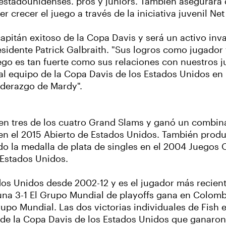
estadounidenses. pros y juniors. También asegurará 
r crecer el juego a través de la iniciativa juvenil N
pitán exitoso de la Copa Davis y será un activo inva
residente Patrick Galbraith. "Sus logros como jugador
uego es tan fuerte como sus relaciones con nuestros
r al equipo de la Copa Davis de los Estados Unidos 
liderazgo de Mardy".
es en tres de los cuatro Grand Slams y ganó un combina
r en el 2015 Abierto de Estados Unidos. También prod
o la medalla de plata de singles en el 2004 Juegos O
 Estados Unidos.
s Unidos desde 2002-12 y es el jugador más recient
 una 3-1 El Grupo Mundial de playoffs gana en Colom
po Mundial. Las dos victorias individuales de Fish e
s de la Copa Davis de los Estados Unidos que ganaron