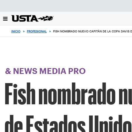
Enfoque
desde
el
botón
de
INICIO
>
PROFESIONAL
>
FISH NOMBRADO NUEVO CAPITÁN DE LA COPA DAVIS 
volver
al
principio
& NEWS MEDIA PRO
Fish nombrado nu
de Estados Unid