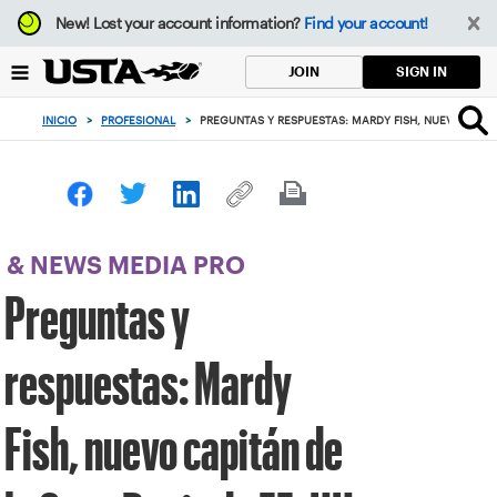
Enfoque
New!
Lost your account information?
Find your account!
desde
el
SIGN IN
JOIN
botón
de
INICIO
>
PROFESIONAL
>
PREGUNTAS Y RESPUESTAS: MARDY FISH, NUEVO CAPIT
volver
al
principio
& NEWS MEDIA PRO
Preguntas y
respuestas: Mardy
Fish, nuevo capitán de