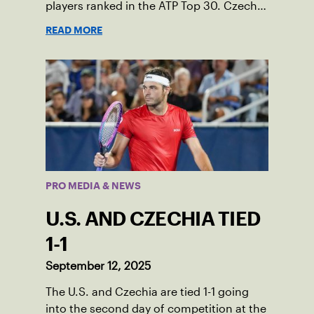
players ranked in the ATP Top 30. Czechia
ultimately clinched 3-2, with two singles
READ MORE
wins from world No. 16 Jiri Lehecka and
one from No. 17 Jakub Mensik.
PRO MEDIA & NEWS
U.S. AND CZECHIA TIED
1-1
September 12, 2025
The U.S. and Czechia are tied 1-1 going
into the second day of competition at the