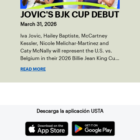
JOVIC'S BJK CUP DEBUT
March 31, 2026
Iva Jovic, Hailey Baptiste, McCartney
Kessler, Nicole Melichar-Martinez and
Caty McNally will represent the U.S. vs.
Belgium in their 2026 Billie Jean King Cup
Qualifying tie, April 10-11 on indoor red
READ MORE
clay in Ostend, Belgium.
Suscríbase a nuestro boletín
Descarga la aplicación USTA