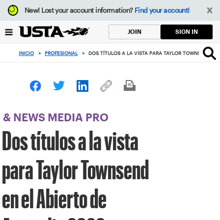
Enfoque
New!
Lost your account information?
Find your account!
desde
el
SIGN IN
JOIN
botón
de
INICIO
>
PROFESIONAL
>
DOS TÍTULOS A LA VISTA PARA TAYLOR TOWNSEND EN 
volver
al
principio
& NEWS MEDIA PRO
Dos títulos a la vista
para Taylor Townsend
en el Abierto de