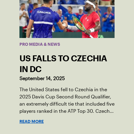
PRO MEDIA & NEWS
US FALLS TO CZECHIA
IN DC
September 14, 2025
The United States fell to Czechia in the
2025 Davis Cup Second Round Qualifier,
an extremely difficult tie that included five
players ranked in the ATP Top 30. Czechia
ultimately clinched 3-2, with two singles
READ MORE
wins from world No. 16 Jiri Lehecka and
one from No. 17 Jakub Mensik.