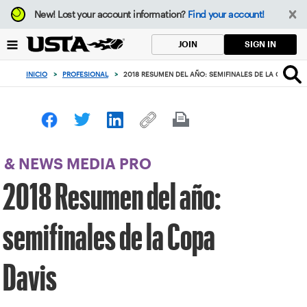
Enfoque
New!
Lost your account information?
Find your account!
desde
el
SIGN IN
JOIN
botón
de
INICIO
>
PROFESIONAL
>
2018 RESUMEN DEL AÑO: SEMIFINALES DE LA COPA DA
volver
al
principio
& NEWS MEDIA PRO
2018 Resumen del año:
semifinales de la Copa
Davis